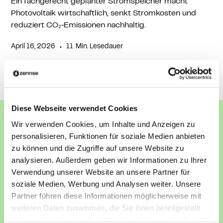
Ein fachgerecht geplanter Stromspeicher macht
Photovoltaik wirtschaftlich, senkt Stromkosten und
reduziert CO₂‑Emissionen nachhaltig.
•
April 16, 2026
11
Min. Lesedauer
Diese Webseite verwendet Cookies
Wir verwenden Cookies, um Inhalte und Anzeigen zu
personalisieren, Funktionen für soziale Medien anbieten
zu können und die Zugriffe auf unsere Website zu
Dein Zuhause energieeffizient machen
analysieren. Außerdem geben wir Informationen zu Ihrer
Du möchtest eine Photovoltaikanlage planen, dein
Verwendung unserer Website an unsere Partner für
Zuhause energieeffizienter machen oder dein E-Auto
soziale Medien, Werbung und Analysen weiter. Unsere
intelligent laden? Wir zeigen dir, welche Lösung
Partner führen diese Informationen möglicherweise mit
wirklich zu deinem Haus und deinem Energiebedarf
weiteren Daten zusammen, die Sie ihnen bereitgestellt
passt.
haben oder die sie im Rahmen Ihrer Nutzung der Dienste