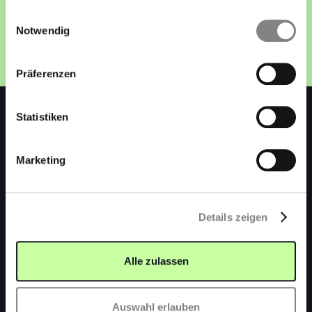
gesammelt haben.
Einwilligungsauswahl
Kostenfreie Beratung
Notwendig
Präferenzen
Statistiken
Marketing
Zenrise GmbH
Rheinstr. 124
64319 Pfungstadt
Details zeigen
Telefon:
+49 6157
9147911
Alle zulassen
E-Mail:
info@zenrise.de
Auswahl erlauben