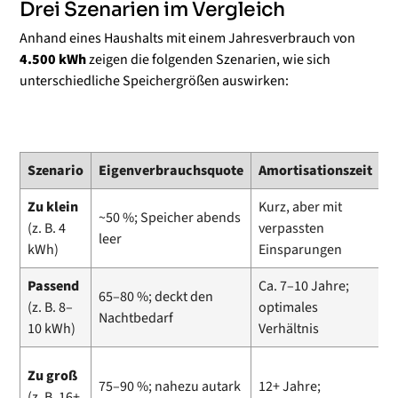
Drei Szenarien im Vergleich
Anhand eines Haushalts mit einem Jahresverbrauch von
4.500 kWh
zeigen die folgenden Szenarien, wie sich
unterschiedliche Speichergrößen auswirken:
Szenario
Eigenverbrauchsquote
Amortisationszeit
A
Zu klein
Kurz, aber mit
S
~50 %; Speicher abends
(z. B. 4
verpassten
t
leer
kWh)
Einsparungen
V
Passend
Ca. 7–10 Jahre;
A
65–80 %; deckt den
(z. B. 8–
optimales
g
Nachtbedarf
10 kWh)
Verhältnis
e
G
Zu groß
75–90 %; nahezu autark
12+ Jahre;
K
(z. B. 16+