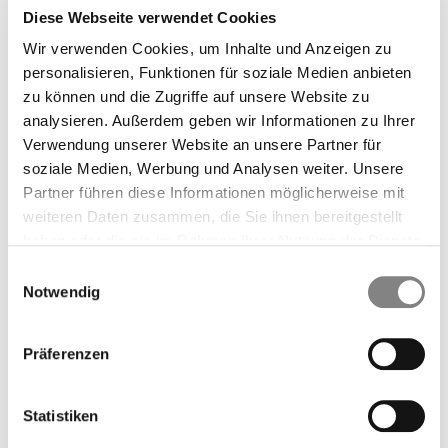
Zukunftsplanung
Diese Webseite verwendet Cookies
Nachdem Sie eine erste Einschätzung zur passenden
Wir verwenden Cookies, um Inhalte und Anzeigen zu
Speichergröße vorgenommen haben, ist es wichtig, Ihr
personalisieren, Funktionen für soziale Medien anbieten
persönliches Nutzungsprofil und mögliche zukünftige
zu können und die Zugriffe auf unsere Website zu
Entwicklungen in die Planung einzubeziehen.
analysieren. Außerdem geben wir Informationen zu Ihrer
Verwendung unserer Website an unsere Partner für
Wie das Nutzungsprofil die
soziale Medien, Werbung und Analysen weiter. Unsere
Speichergröße beeinflusst
Partner führen diese Informationen möglicherweise mit
Es zählt nicht nur, wie viel Strom Sie insgesamt
weiteren Daten zusammen, die Sie ihnen bereitgestellt
verbrauchen, sondern auch,
wann
Sie ihn nutzen. In
haben oder die sie im Rahmen Ihrer Nutzung der Dienste
Haushalten, in denen tagsüber niemand zuhause ist –
gesammelt haben.
Einwilligungsauswahl
sogenannte Bürohaushalte – wird der Großteil des Stroms
Notwendig
(bis zu 70 %) in den Abend- und Morgenstunden verbraucht,
wenn die PV-Anlage keinen Strom produziert. In solchen
Präferenzen
Fällen kann ein größerer Speicher sinnvoll sein, um diese
Lücke zu schließen.
Anders sieht es bei Homeoffice-Nutzern oder
Statistiken
Gewerbebetrieben aus. Hier wird der Solarstrom oft direkt