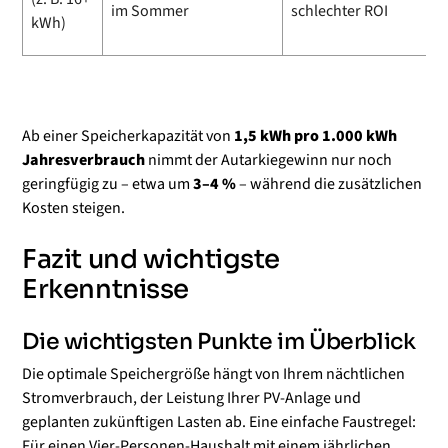
im Sommer
schlechter ROI
W
kWh)
g
Ab einer Speicherkapazität von
1,5 kWh pro 1.000 kWh
Jahresverbrauch
nimmt der Autarkiegewinn nur noch
geringfügig zu – etwa um
3–4 %
– während die zusätzlichen
Kosten steigen.
Fazit und wichtigste
Erkenntnisse
Die wichtigsten Punkte im Überblick
Die optimale Speichergröße hängt von Ihrem nächtlichen
Stromverbrauch, der Leistung Ihrer PV-Anlage und
geplanten zukünftigen Lasten ab. Eine einfache Faustregel:
Für einen Vier-Personen-Haushalt mit einem jährlichen