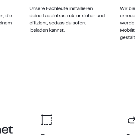
Unsere Fachleute installieren
Wir bi
n, die
deine Ladeinfrastruktur sicher und
erneue
einem
effizient, sodass du sofort
werden
losladen kannst.
Mobili
gestal
net