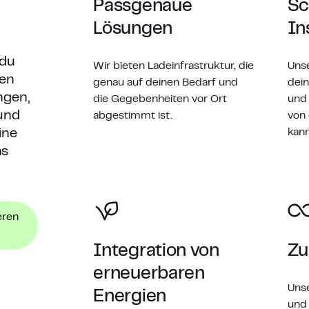
Passgenaue
Sc
Lösungen
In
 du
Wir bieten Ladeinfrastruktur, die
Unse
ten
genau auf deinen Bedarf und
dein
ngen,
die Gegebenheiten vor Ort
und 
 und
abgestimmt ist.
von 
kann
ine
as
eren
Integration von
Zu
erneuerbaren
Unse
Energien
und 