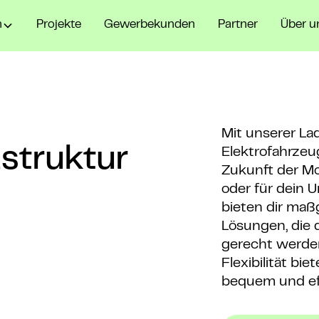
n
Projekte
Gewerbekunden
Partner
Über u
Mit unserer Lad
astruktur
Elektrofahrzeu
Zukunft der Mo
oder für dein 
bieten dir maß
Lösungen, die 
gerecht werden
Flexibilität bi
bequem und eff