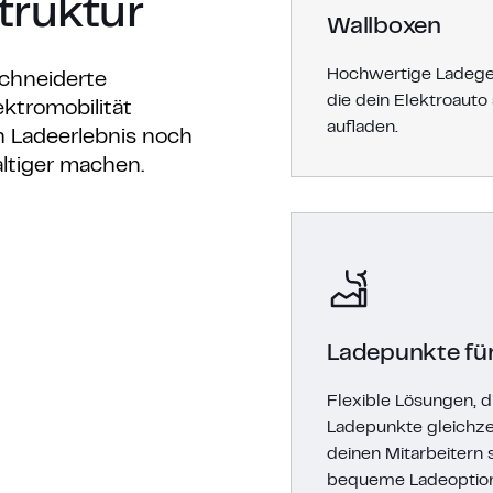
truktur
Wallboxen
Hochwertige Ladeger
schneiderte
die dein Elektroauto 
ektromobilität
aufladen.
n Ladeerlebnis noch
altiger machen.
Ladepunkte fü
Flexible Lösungen, 
Ladepunkte gleichze
deinen Mitarbeitern
bequeme Ladeoption