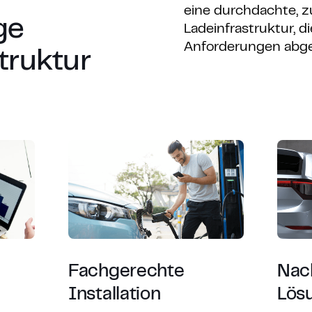
eine durchdachte, z
ge
Ladeinfrastruktur, d
Anforderungen abge
truktur
Fachgerechte
Nac
Installation
Lös