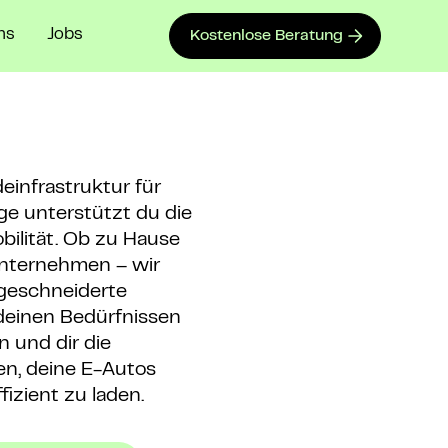
ns
Jobs
Kostenlose Beratung
einfrastruktur für
ge unterstützt du die
bilität. Ob zu Hause
Unternehmen – wir
geschneiderte
deinen Bedürfnissen
 und dir die
eten, deine E-Autos
izient zu laden.