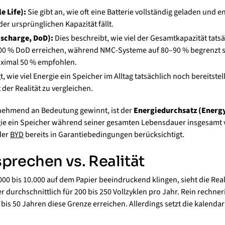
e Life):
Sie gibt an, wie oft eine Batterie vollständig geladen und
der ursprünglichen Kapazität fällt.
ischarge, DoD):
Dies beschreibt, wie viel der Gesamtkapazität tatsä
100 % DoD erreichen, während NMC-Systeme auf 80–90 % begrenzt si
aximal 50 % empfohlen.
t, wie viel Energie ein Speicher im Alltag tatsächlich noch bereitstel
der Realität zu vergleichen.
unehmend an Bedeutung gewinnt, ist der
Energiedurchsatz (Energ
rgie ein Speicher während seiner gesamten Lebensdauer insgesamt 
der
BYD
bereits in Garantiebedingungen berücksichtigt.
prechen vs. Realität
0 bis 10.000 auf dem Papier beeindruckend klingen, sieht die Real
r durchschnittlich für 200 bis 250 Vollzyklen pro Jahr. Rein rechne
 bis 50 Jahren diese Grenze erreichen. Allerdings setzt die kalenda