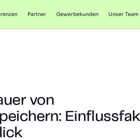
erenzen
Partner
Gewerbekunden
Unser Team
uer von
peichern: Einflussfa
lick