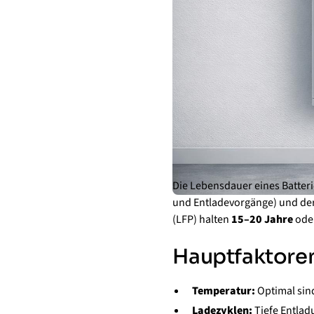
Die Lebensdauer eines Batter
und Entladevorgänge) und de
(LFP) halten
15–20 Jahre
ode
Hauptfaktoren
Temperatur:
Optimal sin
Ladezyklen:
Tiefe Entlad